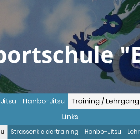
ortschule "
Jitsu
Hanbo-Jitsu
Training / Lehrgän
Links
su
Strassenkleidertraining
Hanbo-Jitsu
Leh